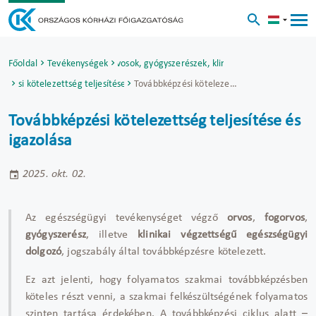
yilvántartás - orvosok, fogorvosok, gyógyszerészek, klinikai végzettségű egés
Főoldal
Tevékenységek
pzési kötelezettség teljesítése és igazolása
Továbbképzési kötelezettség teljesítése és igazolása
Továbbképzési kötelezettség teljesítése és
igazolása
2025. okt. 02.
Az egészségügyi tevékenységet végző
orvos
,
fogorvos
,
gyógyszerész
, illetve
klinikai végzettségű egészségügyi
dolgozó
, jogszabály által továbbképzésre kötelezett.
Ez azt jelenti, hogy folyamatos szakmai továbbképzésben
köteles részt venni, a szakmai felkészültségének folyamatos
szinten tartása érdekében. A továbbképzési ciklus alatt –