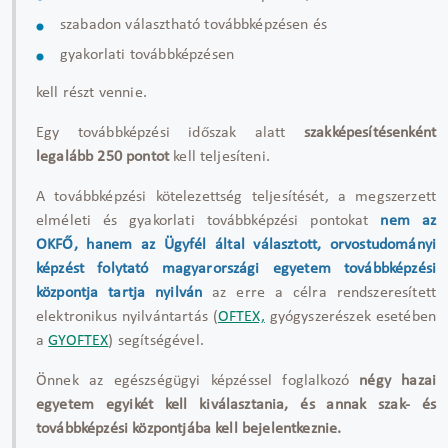
szabadon választható továbbképzésen és
gyakorlati továbbképzésen
kell részt vennie.
Egy továbbképzési időszak alatt
szakképesítésenként
legalább 250 pontot
kell teljesíteni.
A továbbképzési kötelezettség teljesítését, a megszerzett
elméleti és gyakorlati továbbképzési pontokat
nem az
OKFŐ, hanem az Ügyfél által választott, orvostudományi
képzést folytató magyarországi egyetem továbbképzési
központja tartja nyilván
az erre a célra rendszeresített
elektronikus nyilvántartás (
OFTEX,
gyógyszerészek esetében
a
GYOFTEX
) segítségével.
Önnek az egészségügyi képzéssel foglalkozó
négy hazai
egyetem egyikét kell kiválasztania, és annak szak- és
továbbképzési központjába kell bejelentkeznie.