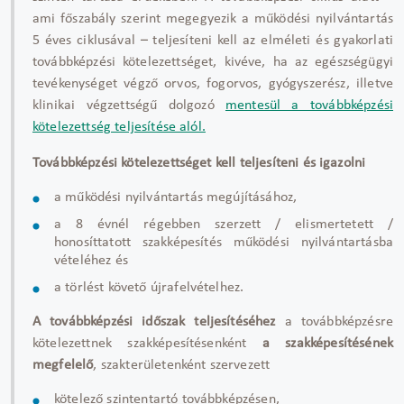
ami főszabály szerint megegyezik a működési nyilvántartás
5 éves ciklusával – teljesíteni kell az elméleti és gyakorlati
továbbképzési kötelezettséget, kivéve, ha az egészségügyi
tevékenységet végző orvos, fogorvos, gyógyszerész, illetve
klinikai végzettségű dolgozó
mentesül a továbbképzési
kötelezettség teljesítése alól.
Továbbképzési kötelezettséget kell teljesíteni és igazolni
a működési nyilvántartás megújításához,
a 8 évnél régebben szerzett / elismertetett /
honosíttatott szakképesítés működési nyilvántartásba
vételéhez és
a törlést követő újrafelvételhez.
A továbbképzési időszak teljesítéséhez
a továbbképzésre
kötelezettnek szakképesítésenként
a szakképesítésének
megfelelő
, szakterületenként szervezett
kötelező szintentartó továbbképzésen,