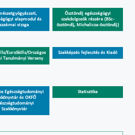
mészetgyógyászati,
Ösztöndíj egészségügyi
ségügyi alapmodul és
szakdolgozók részére (BSc-
szakmai vizsga
ösztöndíj, Michalicza-ösztöndíj)
lls/EuroSkills/Országos
Szakképzés fejlesztés és Kiadó
i Tanulmányi Verseny
os Egészségtudományi
Statisztika
kkönyvtár és OKFŐ
észségtudományi
Szakkönyvtár