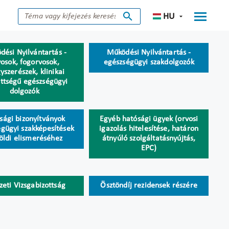
HU
ési Nyilvántartás -
Működési Nyilvántartás -
osok, fogorvosok,
egészségügyi szakdolgozók
yszerészek, klinikai
ttségű egészségügyi
dolgozók
sági bizonyítványok
Egyéb hatósági ügyek (orvosi
gügyi szakképesítések
igazolás hitelesítése, határon
földi elismeréséhez
átnyúló szolgáltatásnyújtás,
EPC)
eti Vizsgabizottság
Ösztöndíj rezidensek részére