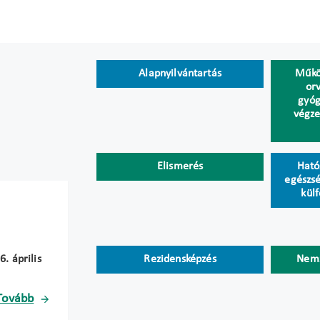
Alapnyilvántartás
Működ
orv
gyóg
végze
Elismerés
Ható
egészsé
kül
. április
Rezidensképzés
Nemz
Tovább