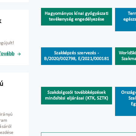
Hagyományos kínai gyógyászati
Ter
tevékenység engedélyezése
egész
k
gújult!
Szakképzés szervezés -
WorldSki
Tovább
B/2020/002798, E/2021/000181
Szakma
yú
Szakdolgozói továbbképzések
Ország
minősítési eljárásai (KTK, SZTK)
Sza
Eg
irányú
gram
ásáról
kezdése