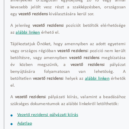
amelyeknél országosan egyidejűleg 20 fő vagy annál
kevesebb jelölt vesz részt a szakképzésben, országosan
egy
vezető rezidens
kiválasztására kerül sor.
A jelenleg
vezető rezidens
i pozíciót betöltők elérhetősége
az
alábbi linken
érhető el.
Tájékoztatjuk Önöket, hogy amennyiben az adott egyetemi
vagy országos régióban
vezető rezidens
i pozíció nem került
betöltésre, vagy amennyiben
vezető rezidens
megbízatása
év közben megszűnik, a
vezető rezidens
i pályázat
benyújtására folyamatosan van lehetőség. A
betöltetlen
vezető rezidens
i helyek az
alábbi linken
érhetők
el.
A
vezető rezidens
i pályázati kiírás, valamint a beadásához
szükséges dokumentumok az alábbi linkekről letölthetők:
Vezető rezidensi pályázati kiírás
Adatlap