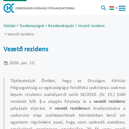
Főoldal
Tevékenységek
Rezidensképzés
Vezető rezidens
Vezető rezidens
Vezető rezidens
2026. jan. 13.
Tájékoztatjuk Önöket, hogy az Országos Kórházi
Főigazgatóság az egészségügyi felsőfokú szakirányú szakmai
képzés részletes szabályairól szóló 16/2010. (IV. 15.) EüM
rendelet 9/B. §-a alapján folytatja le a
vezető rezidens
i
pályázati eljárást. A
vezető rezidens
ek kiválasztására a
szakorvosi alap szakképesítések tekintetében kerül sor
egyetemi régiónként azzal, hogy azon szakmák esetében,