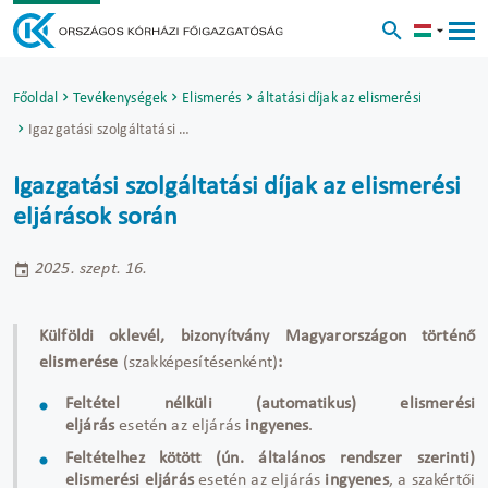
Főoldal
Tevékenységek
Igazgatási szolgáltatási díjak az elismerési eljárások
Elismerés
Igazgatási szolgáltatási díjak az elismerési eljárások során
Igazgatási szolgáltatási díjak az elismerési
eljárások során
2025. szept. 16.
Külföldi oklevél, bizonyítvány Magyarországon történő
elismerése
(szakképesítésenként)
:
Feltétel nélküli (automatikus) elismerési
eljárás
esetén az eljárás
ingyenes
.
Feltételhez kötött (ún. általános rendszer szerinti)
elismerési eljárás
esetén az eljárás
ingyenes
, a szakértői