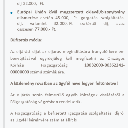
díj 32.000,- Ft.
Európai Unión kívül megszerzett oklevél/bizonyítvány
elismerése
esetén 45.000,- Ft igazgatási szolgáltatási
díj, valamint 32.000,-Ft szakértői díj, azaz
összesen
77.000,- Ft
.
Díjfizetés módja:
Az eljárási díjat az eljárás megindítására irányuló kérelem
benyújtásával egyidejűleg kell megfizetni az Országos
Kórházi Főigazgatóság
10032000-00362241-
00000000
számú számlájára.
A közlemény rovatban az ügyfél neve legyen feltüntetve!
Az eljárás során felmerülő egyéb költségek viseléséről a
Főigazgatóság végzésben rendelkezik.
A Főigazgatóság a befizetett igazgatási szolgáltatási díjról
az Ügyfél kérelmére számlát állít ki.