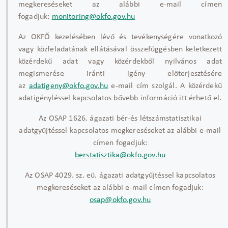
megkereséseket az alábbi e-mail címen
fogadjuk:
monitoring@okfo.gov.hu
Az OKFŐ kezelésében lévő és tevékenységére vonatkozó
vagy közfeladatának ellátásával összefüggésben keletkezett
közérdekű adat vagy közérdekből nyilvános adat
megismerése iránti igény előterjesztésére
az
adatigeny@okfo.gov.hu
e-mail cím szolgál. A közérdekű
adatigényléssel kapcsolatos bővebb információ itt érhető el.
Az OSAP 1626. ágazati bér-és létszámstatisztikai
adatgyűjtéssel kapcsolatos megkereséseket az alábbi e-mail
címen fogadjuk:
berstatisztika@okfo.gov.hu
Az OSAP 4029. sz. eü. ágazati adatgyűjtéssel kapcsolatos
megkereséseket az alábbi e-mail címen fogadjuk:
osap@okfo.gov.hu