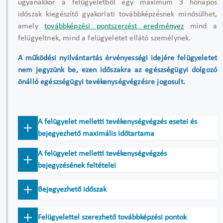
ugyanakkor a felügyeletből egy maximum 3 hónapos
időszak kiegészítő gyakorlati továbbképzésnek minősülhet,
amely
továbbképzési pontszerzést eredményez
mind a
felügyeltnek, mind a felügyeletet ellátó személynek.
A működési nyilvántartás érvényességi idejére felügyeletet
nem jegyzünk be, ezen időszakra az egészségügyi dolgozó
önálló egészségügyi tevékenységvégzésre jogosult.
A felügyelet melletti tevékenységvégzés esetei és
bejegyezhető maximális időtartama
A felügyelet melletti tevékenységvégzés
bejegyzésének feltételei
Bejegyezhető időszak
Felügyelettel szerezhető továbbképzési pontok