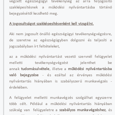
végzett egészségügyi tevékenység az arra feljogosító
szakképesítésnek a működési nyilvántartásba történő
bejegyzésétől kezdhető meg.
A jogosultságot szakképesítésenként kell vizsgálni.
Aki nem jogosult önálló egészségügyi tevékenységvégzésre,
de szeretne az egészségügyben dolgozni és teljesíti a
jogszabályban írt feltételeket,
az a működési nyilvántartást vezető szervnél felügyelet
melletti tevékenységvégzést jelenthet be
annak
tudomásulvétele
, illetve a
működési nyilvántartásba
való bejegyzése
- és ezáltal az érvényes működési
nyilvántartás hiányában is szabályszerű munkavégzés -
érdekében.
A felügyelet melletti munkavégzés szolgálhat egyszerre
több célt. Például a működési nyilvántartás hiányában
szükség van felügyeletre a
szabályos munkavégzéshez
, és