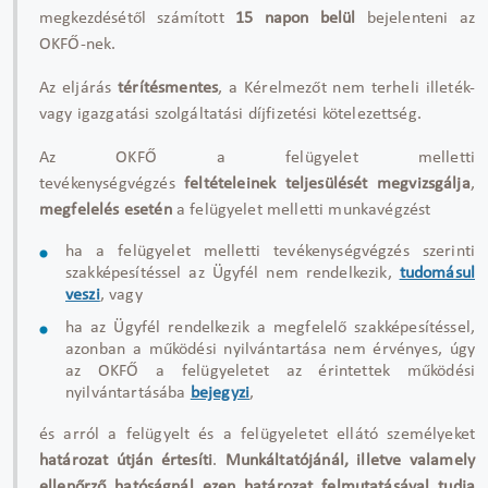
megkezdésétől számított
15 napon belül
bejelenteni az
OKFŐ-nek.
Az eljárás
térítésmentes
, a Kérelmezőt nem terheli illeték-
vagy igazgatási szolgáltatási díjfizetési kötelezettség.
Az OKFŐ a felügyelet melletti
tevékenységvégzés
feltételeinek teljesülését megvizsgálja
,
megfelelés esetén
a felügyelet melletti munkavégzést
ha a felügyelet melletti tevékenységvégzés szerinti
szakképesítéssel az Ügyfél nem rendelkezik,
tudomásul
veszi
, vagy
ha az Ügyfél rendelkezik a megfelelő szakképesítéssel,
azonban a működési nyilvántartása nem érvényes, úgy
az OKFŐ a felügyeletet az érintettek működési
nyilvántartásába
bejegyzi
,
és arról a felügyelt és a felügyeletet ellátó személyeket
határozat útján értesíti
.
Munkáltatójánál, illetve valamely
ellenőrző hatóságnál ezen határozat felmutatásával tudja