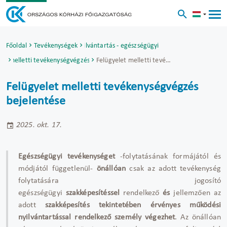
Főoldal
Tevékenységek
Működési Nyilvántartás - egészségügyi szakdolgozók
let melletti tevékenységvégzés bejelentése
Felügyelet melletti tevékenységvégzés bejelentése
Felügyelet melletti tevékenységvégzés
bejelentése
2025. okt. 17.
Egészségügyi tevékenységet
-folytatásának formájától és
módjától függetlenül-
önállóan
csak az adott tevékenység
folytatására jogosító
egészségügyi
szakképesítéssel
rendelkező
és
jellemzően az
adott
szakképesítés tekintetében
érvényes működési
nyilvántartással rendelkező személy végezhet
. Az önállóan