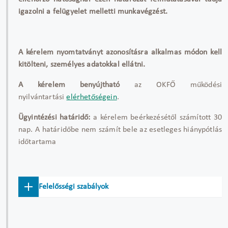
igazolni a felügyelet melletti munkavégzést.
A kérelem nyomtatványt azonosításra alkalmas módon kell
kitölteni, személyes adatokkal ellátni.
A kérelem benyújtható
az OKFŐ működési
nyilvántartási
elérhetőségein
.
Ügyintézési határidő:
a kérelem beérkezésétől számított 30
nap. A határidőbe nem számít bele az esetleges hiánypótlás
időtartama
Felelősségi szabályok