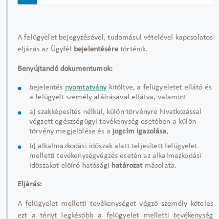
A felügyelet bejegyzésével, tudomásul vételével kapcsolatos
eljárás az Ügyfél
bejelentésére
történik.
Benyújtandó dokumentumok:
bejelentés
nyomtatvány
kitöltve, a felügyeletet ellátó és
a felügyelt személy aláírásával ellátva, valamint
a) szakképesítés nélkül, külön törvényre hivatkozással
végzett egészségügyi tevékenység esetében a külön
törvény megjelölése és a
jogcím igazolása
,
b) alkalmazkodási időszak alatt teljesített felügyelet
melletti tevékenységvégzés esetén az alkalmazkodási
időszakot előíró hatósági
határozat
másolata.
Eljárás:
A felügyelet melletti tevékenységet végző személy köteles
ezt a tényt legkésőbb a felügyelet melletti tevékenység