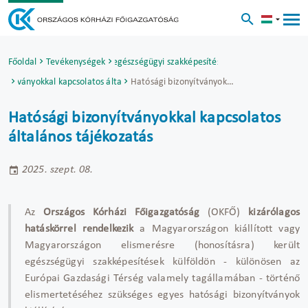
Főoldal
Hatósági bizonyítványok egészségügyi szakképesítések külföldi elismerésé
Tevékenységek
onyítványokkal kapcsolatos általános tájékozatás
Hatósági bizonyítványokkal kapcsolatos általános tájékozatás
Hatósági bizonyítványokkal kapcsolatos
általános tájékozatás
2025. szept. 08.
Az
Országos Kórházi Főigazgatóság
(OKFŐ)
kizárólagos
hatáskörrel rendelkezik
a Magyarországon kiállított vagy
Magyarországon elismerésre (honosításra) került
egészségügyi szakképesítések külföldön - különösen az
Európai Gazdasági Térség valamely tagállamában - történő
elismertetéséhez szükséges egyes hatósági bizonyítványok