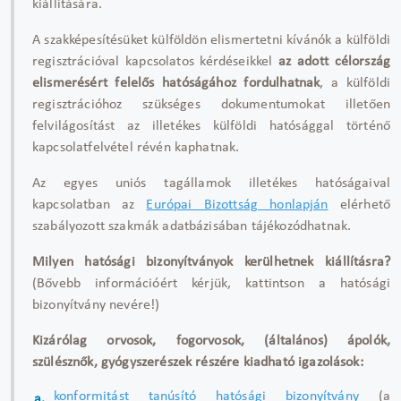
kiállítására.
A szakképesítésüket külföldön elismertetni kívánók a külföldi
regisztrációval kapcsolatos kérdéseikkel
az adott célország
elismerésért felelős hatóságához fordulhatnak
, a külföldi
regisztrációhoz szükséges dokumentumokat illetően
felvilágosítást az illetékes külföldi hatósággal történő
kapcsolatfelvétel révén kaphatnak.
Az egyes uniós tagállamok illetékes hatóságaival
kapcsolatban az
Európai Bizottság honlapján
elérhető
szabályozott szakmák adatbázisában tájékozódhatnak.
Milyen hatósági bizonyítványok kerülhetnek kiállításra?
(Bővebb információért kérjük, kattintson a hatósági
bizonyítvány nevére!)
Kizárólag orvosok, fogorvosok, (általános) ápolók,
szülésznők, gyógyszerészek részére kiadható igazolások:
konformitást tanúsító hatósági bizonyítvány
(a