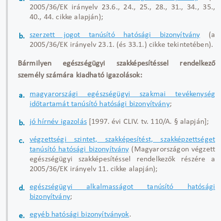
2005/36/EK irányelv 23.6., 24., 25., 28., 31., 34., 35.,
40., 44. cikke alapján);
szerzett jogot tanúsító hatósági bizonyítvány
(a
2005/36/EK irányelv 23.1. (és 33.1.) cikke tekintetében).
Bármilyen egészségügyi szakképesítéssel rendelkező
személy számára kiadható igazolások:
magyarországi egészségügyi szakmai tevékenység
időtartamát tanúsító hatósági bizonyítvány
;
jó hírnév igazolás
[1997. évi CLIV. tv. 110/A. § alapján];
végzettségi szintet, szakképesítést, szakképzettséget
tanúsító hatósági bizonyítvány
(Magyarországon végzett
egészségügyi szakképesítéssel rendelkezők részére a
2005/36/EK irányelv 11. cikke alapján);
egészségügyi alkalmasságot tanúsító hatósági
bizonyítvány
;
egyéb hatósági bizonyítványok
.