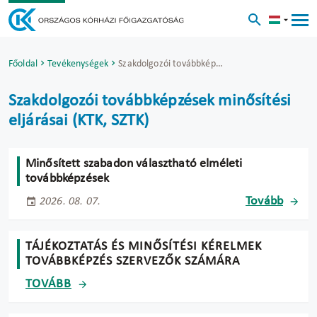
Főoldal
Tevékenységek
Szakdolgozói továbbképzések minősítési eljárásai (KTK, SZTK)
Szakdolgozói továbbképzések minősítési
eljárásai (KTK, SZTK)
Minősített szabadon választható elméleti
továbbképzések
Tovább
2026. 08. 07.
TÁJÉKOZTATÁS ÉS MINŐSÍTÉSI KÉRELMEK
TOVÁBBKÉPZÉS SZERVEZŐK SZÁMÁRA
TOVÁBB