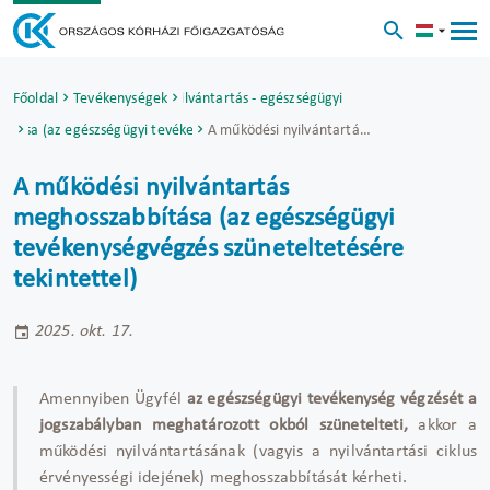
Főoldal
Tevékenységek
Működési Nyilvántartás - egészségügyi szakdolgozók
ítása (az egészségügyi tevékenységvégzés szüneteltetésére tekintettel)
A működési nyilvántartás meghosszabbítása (az egészségügyi tevékenységvégzés szüneteltetésére tekintettel)
A működési nyilvántartás
meghosszabbítása (az egészségügyi
tevékenységvégzés szüneteltetésére
tekintettel)
2025. okt. 17.
Amennyiben Ügyfél
az egészségügyi tevékenység végzését a
jogszabályban meghatározott okból szünetelteti,
akkor a
működési nyilvántartásának (vagyis a nyilvántartási ciklus
érvényességi idejének) meghosszabbítását kérheti.