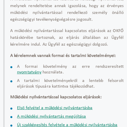
melynek rendeltetése annak igazolása, hogy az érvényes
működési nyilvántartással rendelkező személy önálló
egészségügyi tevékenységvégzésre jogosult.
A működési nyilvántartással kapcsolatos eljárások az OKFŐ
hatáskörébe tartoznak, az eljárás általában az Ügyfél
kérelmére indul. Az Ügyfél az egészségügyi dolgozó.
A kérelemnek vannak formai és tartalmi követelményei:
A formai követelmény az erre rendszeresített
nyomtatvány
használata.
A tartalmi követelményekről a lentebb felsorolt
eljárások típusára
kattintva tájékozódhat.
Működési nyilvántartással kapcsolatos eljárások:
Első felvétel a működési nyilvántartásba
A működési nyilvántartás megújítása
Új szakképesítés felvétele a működési nyilvántartásba