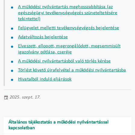
A működési nyilvántartás meghosszabbítása (az
egészségügyi tevékenységvégzés szüneteltetésére
tekintettel)
Felügyelet melletti tevékenységvégzés bejelentése
Adatváltozás bejelentése
Elveszett, ellopott, megrongálódott, megsemmisült
igazolvány pótlása, cseréje
A működési nyilvántartásból való törlés kérése
Törlést követő újrafelvétel a működési nyilvántartásba
Hivatalból induló eljárások
2025. szept. 17.
Általános tájékoztatás a működési nyilvántartással
kapcsolatban