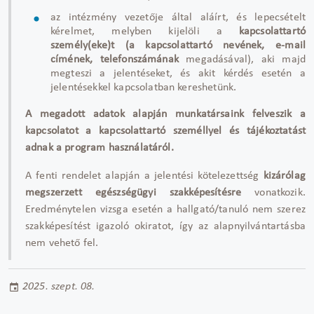
az intézmény vezetője által aláírt, és lepecsételt
kérelmet, melyben kijelöli a
kapcsolattartó
személy(eke)t (a kapcsolattartó nevének, e-mail
címének, telefonszámának
megadásával), aki majd
megteszi a jelentéseket, és akit kérdés esetén a
jelentésekkel kapcsolatban kereshetünk.
A megadott adatok alapján munkatársaink felveszik a
kapcsolatot a kapcsolattartó személlyel és tájékoztatást
adnak a program használatáról.
A fenti rendelet alapján a jelentési kötelezettség
kizárólag
megszerzett egészségügyi szakképesítésre
vonatkozik.
Eredménytelen vizsga esetén a hallgató/tanuló nem szerez
szakképesítést igazoló okiratot, így az alapnyilvántartásba
nem vehető fel.
2025. szept. 08.