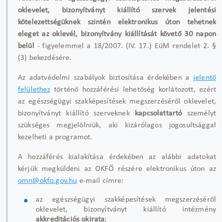
oklevelet, bizonyítványt kiállító szervek
jelentési
kötelezettségüknek szintén elektronikus úton tehetnek
eleget az oklevél, bizonyítvány kiállítását követő 30 napon
belül
- figyelemmel a 18/2007. (IV. 17.) EüM rendelet 2. §
(3) bekezdésére.
Az adatvédelmi szabályok biztosítása érdekében a
jelentő
felülethez
történő hozzáférési lehetőség korlátozott, ezért
az egészségügyi szakképesítések megszerzéséről oklevelet,
bizonyítványt kiállító szerveknek
kapcsolattartó
személyt
szükséges megjelölniük, aki kizárólagos jogosultsággal
kezelheti a programot.
A hozzáférés kialakítása érdekében az alábbi adatokat
kérjük megküldeni az
OKFŐ
részére elektronikus úton az
omn@okfo.gov.hu
e-mail címre:
az egészségügyi szakképesítések megszerzéséről
oklevelet, bizonyítványt kiállító intézmény
akkreditációs okirata
;