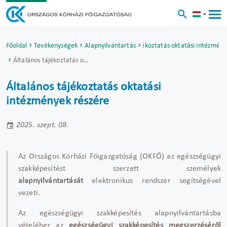
Főoldal
Tevékenységek
Alapnyilvántartás
Általános tájékoztatás oktatási intézmén
Általános tájékoztatás oktatási intézmények részére
Általános tájékoztatás oktatási
intézmények részére
2025. szept. 08.
Az
Országos Kórházi Főigazgatóság (OKFŐ)
az egészségügyi
szakképesítést szerzett személyek
alapnyilvántartását
elektronikus rendszer segítségével
vezeti.
Az egészségügyi szakképesítés alapnyilvántartásba
vételéhez az
egészségügyi szakképesítés megszerzéséről